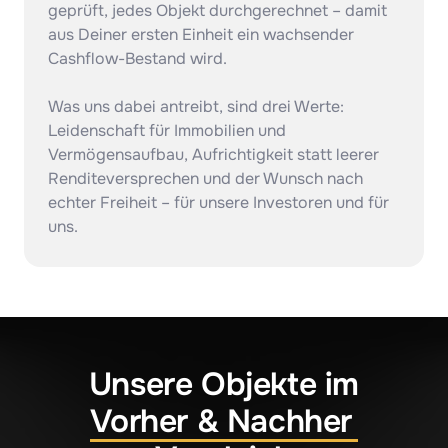
geprüft, jedes Objekt durchgerechnet – damit 
aus Deiner ersten Einheit ein wachsender 
Cashflow-Bestand wird.

Was uns dabei antreibt, sind drei Werte: 
Leidenschaft für Immobilien und 
Vermögensaufbau, Aufrichtigkeit statt leerer 
Renditeversprechen und der Wunsch nach 
echter Freiheit – für unsere Investoren und für 
uns.
Vorher 
& 
Nachher 